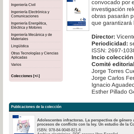
convocado por el
Ingeniería Civil
investigación re
Ingeniería Electrónica y
obras pasarán po
Comunicaciones
que garantizará 
Ingeniería Energética,
Eléctrica y Motores
Ingeniería Mecánica y de
Director:
Vicente
Materiales
Periodicidad:
se
Lingüística
ISSN: 2697-103
Otras Tecnologías y Ciencias
Incio colección
Aplicadas
Comité editorial
Varios
Jorge Torres Cu
Colecciones [+/-]
Jorge Carlos Fe
Ignacio Aguad
Esther Pillado 
Publicaciones de la colección
Adolescentes infractoras. La perspectiva de género 
procesos de conflicto con la ley. Un estudio de la C
ISBN: 978-84-9048-821-8