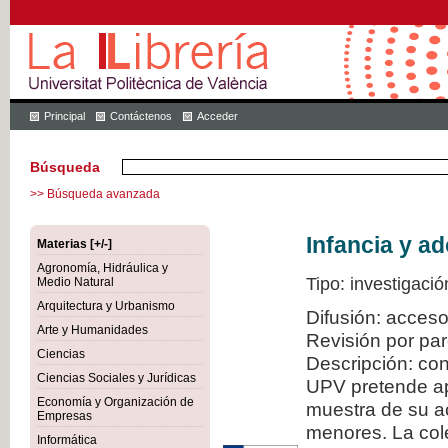
Principal
Contáctenos
Acceder
Búsqueda
>> Búsqueda avanzada
Infancia y a
Materias [+/-]
Agronomía, Hidráulica y
Tipo: investigació
Medio Natural
Arquitectura y Urbanismo
Difusión: acceso
Arte y Humanidades
Revisión por pa
Ciencias
Descripción: con
Ciencias Sociales y Jurídicas
UPV pretende ap
Economía y Organización de
muestra de su ac
Empresas
menores. La col
Informática