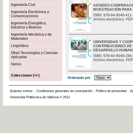
Ingeniería Civil
ADSIDEO-COOPERACIÓ
INVESTIGACIÓN PAR
Ingeniería Electrónica y
ISBN: 978-84-9048-411-
Comunicaciones
Archivo electrónico. PDF
Ingeniería Energética,
Eléctrica y Motores
Ingeniería Mecánica y de
Materiales
UNIVERSIDAD Y COO
Lingüística
CONTRIBUCIONES DE 
DESARROLLO HUMAN
Otras Tecnologías y Ciencias
ISBN: 978-84-9048-284
Aplicadas
Archivo electrónico. PDF
Varios
Colecciones [+/-]
Ordenado por
Quienes somos
::
Condiciones generales de contratación
::
Política de privacidad
::
A
Universitat Politècnica de València © 2012