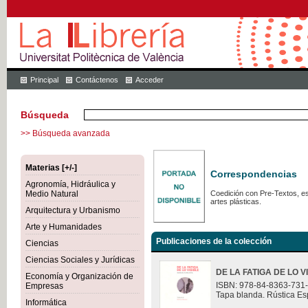
Principal
Contáctenos
Acceder
Búsqueda
>> Búsqueda avanzada
Materias [+/-]
Correspondencias
Agronomía, Hidráulica y
Medio Natural
Coedición con Pre-Textos, est
artes plásticas.
Arquitectura y Urbanismo
Arte y Humanidades
Publicaciones de la colección
Ciencias
Ciencias Sociales y Jurídicas
DE LA FATIGA DE LO V
Economía y Organización de
ISBN: 978-84-8363-731
Empresas
Tapa blanda. Rústica Es
Informática