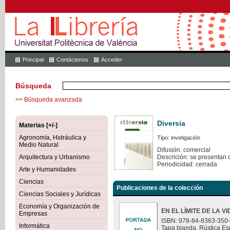
Principal
Contáctenos
Acceder
Búsqueda
>> Búsqueda avanzada
Diversia
Materias [+/-]
Agronomía, Hidráulica y
Tipo: invetigación
Medio Natural
Difusión: comercial
Arquitectura y Urbanismo
Descrición: se presentan 
Periodicidad: cerrada
Arte y Humanidades
Ciencias
Publicaciones de la colección
Ciencias Sociales y Jurídicas
Economía y Organización de
EN EL LÍMITE DE LA V
Empresas
ISBN: 978-84-8363-350
Informática
Tapa blanda. Rústica Es