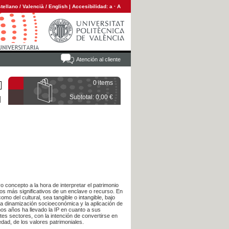
tellano
/
Valencià
/
English
|
Accesibilidad:
a
·
A
Atención al cliente
0 items
Subtotal: 0,00 €
 concepto a la hora de interpretar el patrimonio
tos más significativos de un enclave o recurso. En
mo del cultural, sea tangible o intangible, bajo
 la dinamización socioeconómica y la aplicación de
mos años ha llevado la IP en cuanto a sus
ntes sectores, con la intención de convertirse en
edad, de los valores patrimoniales.