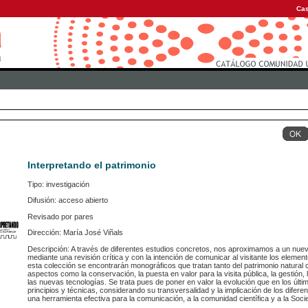
Cas
Interpretando el patrimonio
Tipo: investigación
Difusión: acceso abierto
Revisado por pares
Dirección: María José Viñals
Descripción: A través de diferentes estudios concretos, nos aproximamos a un nuevo
mediante una revisión crítica y con la intención de comunicar al visitante los elemen
esta colección se encontrarán monográficos que tratan tanto del patrimonio natural co
aspectos como la conservación, la puesta en valor para la visita pública, la gestión,
las nuevas tecnologías. Se trata pues de poner en valor la evolución que en los últi
principios y técnicas, considerando su transversalidad y la implicación de los difere
una herramienta efectiva para la comunicación, a la comunidad científica y a la Soci