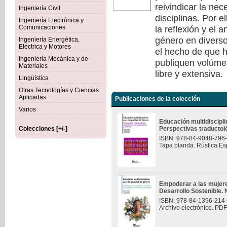
reivindicar la nec
Ingeniería Civil
disciplinas. Por e
Ingeniería Electrónica y
la reflexión y el 
Comunicaciones
género en diverso
Ingeniería Energética,
Eléctrica y Motores
el hecho de que h
Ingeniería Mecánica y de
publiquen volúmen
Materiales
libre y extensiva.
Lingüística
Otras Tecnologías y Ciencias
Aplicadas
Publicaciones de la colección
Varios
Educación multidiscipli
Colecciones [+/-]
Perspectivas traductológ
ISBN: 978-84-9048-796
Tapa blanda. Rústica Es
Empoderar a las mujere
Desarrollo Sostenible.
ISBN: 978-84-1396-214
Archivo electrónico. PDF