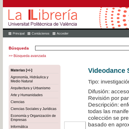
Principal
Contáctenos
Acceder
Búsqueda
>> Búsqueda avanzada
Videodance 
Materias [+/-]
Agronomía, Hidráulica y
Tipo: investigació
Medio Natural
Arquitectura y Urbanismo
Difusión: acceso
Arte y Humanidades
Revisión por pa
Ciencias
Descripción: en
Ciencias Sociales y Jurídicas
todas las manif
Economía y Organización de
colección se pr
Empresas
basado en aproxi
Informática