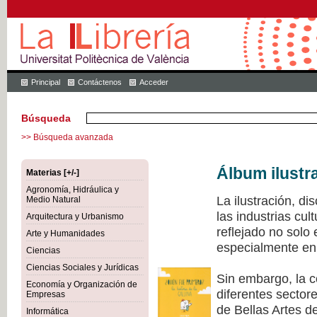
Principal
Contáctenos
Acceder
Búsqueda
>> Búsqueda avanzada
Álbum ilustr
Materias [+/-]
Agronomía, Hidráulica y
La ilustración, di
Medio Natural
las industrias cu
Arquitectura y Urbanismo
reflejado no solo
Arte y Humanidades
especialmente en 
Ciencias
Ciencias Sociales y Jurídicas
Sin embargo, la c
Economía y Organización de
diferentes sectore
Empresas
de Bellas Artes de
Informática