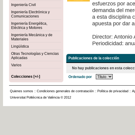
esfuerzos por acer
Ingeniería Civil
demanda del merca
Ingeniería Electrónica y
a esta disciplina
Comunicaciones
apuesta por dar a
Ingeniería Energética,
Eléctrica y Motores
Ingeniería Mecánica y de
Director: Antonio 
Materiales
Periodicidad: anu
Lingüística
Otras Tecnologías y Ciencias
Aplicadas
Publicaciones de la colección
Varios
No hay publicaciones en esta colecc
Colecciones [+/-]
Ordenado por
Quienes somos
::
Condiciones generales de contratación
::
Política de privacidad
::
A
Universitat Politècnica de València © 2012