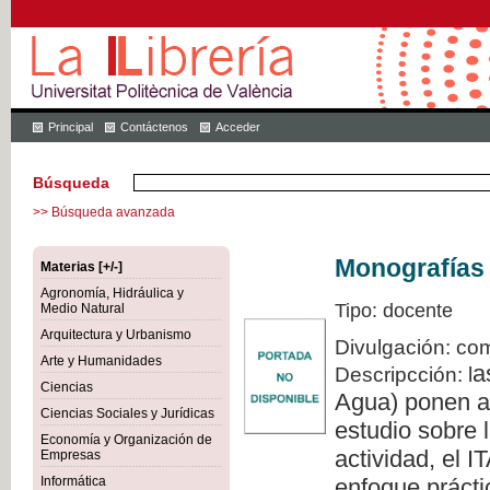
Principal
Contáctenos
Acceder
Búsqueda
>> Búsqueda avanzada
Monografías 
Materias [+/-]
Agronomía, Hidráulica y
Tipo: docente
Medio Natural
Arquitectura y Urbanismo
Divulgación: com
Arte y Humanidades
a
Descripcción: l
Ciencias
Agua) ponen a 
Ciencias Sociales y Jurídicas
estudio sobre l
Economía y Organización de
actividad, el 
Empresas
Informática
enfoque prácti