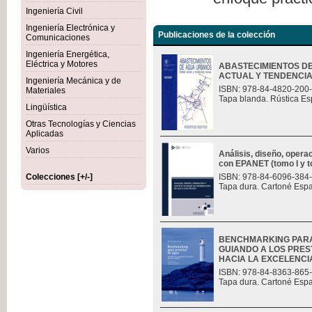
Ingeniería Civil
Ingeniería Electrónica y
Publicaciones de la colección
Comunicaciones
Ingeniería Energética,
Eléctrica y Motores
ABASTECIMIENTOS D
ACTUAL Y TENDENCI
Ingeniería Mecánica y de
ISBN: 978-84-4820-200
Materiales
Tapa blanda. Rústica Es
Lingüística
Otras Tecnologías y Ciencias
Aplicadas
Varios
Análisis, diseño, opera
con EPANET (tomo I y t
Colecciones [+/-]
ISBN: 978-84-6096-384
Tapa dura. Cartoné Esp
BENCHMARKING PARA
GUIANDO A LOS PRES
HACIA LA EXCELENCI
ISBN: 978-84-8363-865
Tapa dura. Cartoné Esp