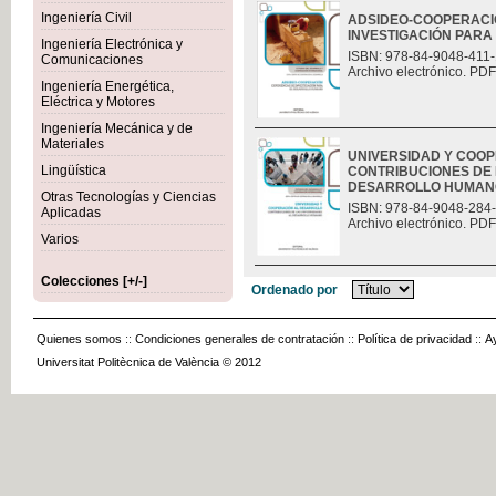
Ingeniería Civil
ADSIDEO-COOPERACIÓ
INVESTIGACIÓN PAR
Ingeniería Electrónica y
ISBN: 978-84-9048-411-
Comunicaciones
Archivo electrónico. PDF
Ingeniería Energética,
Eléctrica y Motores
Ingeniería Mecánica y de
Materiales
UNIVERSIDAD Y COO
Lingüística
CONTRIBUCIONES DE 
DESARROLLO HUMAN
Otras Tecnologías y Ciencias
ISBN: 978-84-9048-284
Aplicadas
Archivo electrónico. PDF
Varios
Colecciones [+/-]
Ordenado por
Quienes somos
::
Condiciones generales de contratación
::
Política de privacidad
::
A
Universitat Politècnica de València © 2012