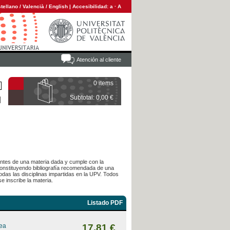
tellano
/
Valencià
/
English
|
Accesibilidad:
a
·
A
Atención al cliente
0 items
Subtotal: 0,00 €
diantes de una materia dada y cumple con la
 constituyendo bibliografía recomendada de una
das las disciplinas impartidas en la UPV. Todos
e inscribe la materia.
Listado PDF
rea
17,81 €