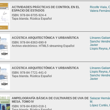
ACTIVIDADES PRÁCTICAS DE CONTROL EN EL
Ricolfe Viala, 
ESPACIO DE ESTADOS
Valera Fernán
ISBN: 978-84-9705-924-4
Tapa blanda. Rústica Español
ACÚSTICA ARQUITECTÓNICA Y URBANÍSTICA
Llinares Galia
Sancho Vendrel
ISBN: 978-84-8363-690-9
Javier
Archivo electrónico. HTML5 streaming Español
Llopis Reyna, 
ACÚSTICA ARQUITECTÓNICA Y URBANÍSTICA
Llinares Galia
Llopis Reyna, 
ISBN: 978-84-7721-441-0
Sancho Vendrel
Tapa blanda. Rústica Español
Javier
AMPELOGRAFÍA BÁSICA DE CULTIVARES DE UVA DE
Salazar Herná
MESA. TOMO IV
M.
López Cortés, 
ISBN: 978-84-8363-018-1
Tapa blanda. Rústica Español