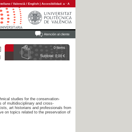
tellano
/
Valencià
/
English
|
Accesibilidad:
a
·
A
Atención al cliente
0 items
Subtotal: 0,00 €
hnical studies for the conservation-
s of multidisciplinary and cross-
ists, art historians and professionals from
ve on topics related to the preservation of