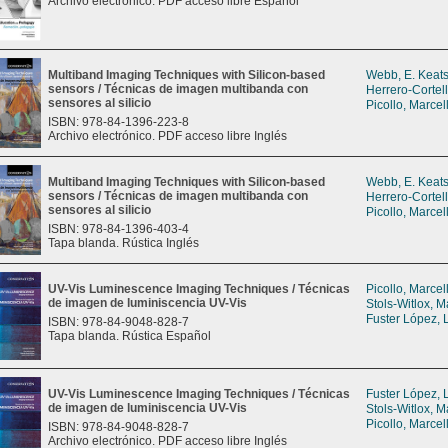
Archivo electrónico. PDF acceso libre Español
Multiband Imaging Techniques with Silicon-based
Webb, E. Keat
sensors / Técnicas de imagen multibanda con
Herrero-Cortel
sensores al silicio
Picollo, Marcel
ISBN: 978-84-1396-223-8
Archivo electrónico. PDF acceso libre Inglés
Multiband Imaging Techniques with Silicon-based
Webb, E. Keat
sensors / Técnicas de imagen multibanda con
Herrero-Cortel
sensores al silicio
Picollo, Marcel
ISBN: 978-84-1396-403-4
Tapa blanda. Rústica Inglés
UV-Vis Luminescence Imaging Techniques / Técnicas
Picollo, Marcel
de imagen de luminiscencia UV-Vis
Stols-Witlox, M
Fuster López, 
ISBN: 978-84-9048-828-7
Tapa blanda. Rústica Español
UV-Vis Luminescence Imaging Techniques / Técnicas
Fuster López, 
de imagen de luminiscencia UV-Vis
Stols-Witlox, M
Picollo, Marcel
ISBN: 978-84-9048-828-7
Archivo electrónico. PDF acceso libre Inglés