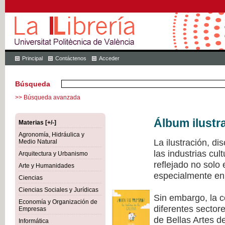
Principal
Contáctenos
Acceder
Búsqueda
>> Búsqueda avanzada
Álbum ilustr
Materias [+/-]
Agronomía, Hidráulica y
La ilustración, di
Medio Natural
las industrias cu
Arquitectura y Urbanismo
reflejado no solo
Arte y Humanidades
especialmente en 
Ciencias
Ciencias Sociales y Jurídicas
Sin embargo, la c
Economía y Organización de
diferentes sectore
Empresas
de Bellas Artes de
Informática