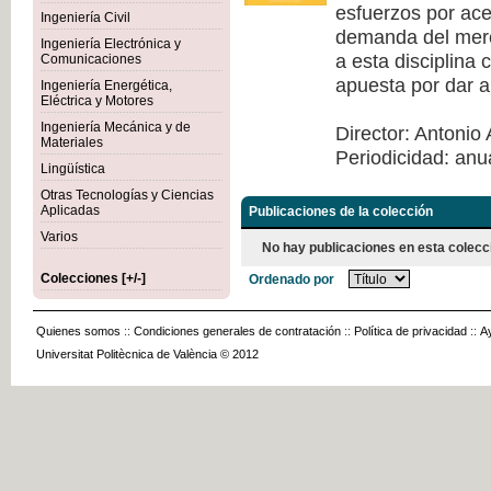
esfuerzos por acer
Ingeniería Civil
demanda del merca
Ingeniería Electrónica y
a esta disciplina
Comunicaciones
apuesta por dar a
Ingeniería Energética,
Eléctrica y Motores
Ingeniería Mecánica y de
Director: Antonio 
Materiales
Periodicidad: anu
Lingüística
Otras Tecnologías y Ciencias
Aplicadas
Publicaciones de la colección
Varios
No hay publicaciones en esta colecc
Colecciones [+/-]
Ordenado por
Quienes somos
::
Condiciones generales de contratación
::
Política de privacidad
::
A
Universitat Politècnica de València © 2012