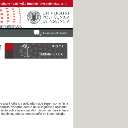
tellano
/
Valencià
/
English
|
Accesibilidad:
a
·
A
Atención al cliente
0 items
Subtotal: 0,00 €
 a la lingüística aplicada y que tienen como fin la
studios pioneros dentro de la lingüística aplicada
miento sobre la lengua. Así mismo, se hará énfasis
lingüística con la combinación de la tecnología.