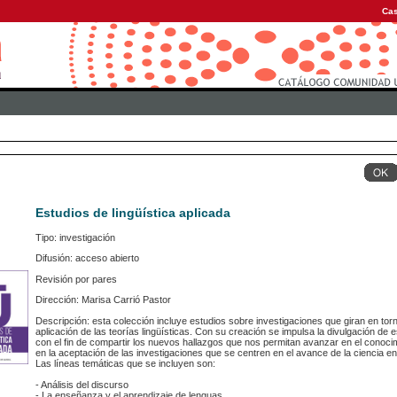
Cas
Estudios de lingüística aplicada
Tipo: investigación
Difusión: acceso abierto
Revisión por pares
Dirección: Marisa Carrió Pastor
Descripción: esta colección incluye estudios sobre investigaciones que giran en torno
aplicación de las teorías lingüísticas. Con su creación se impulsa la divulgación de e
con el fin de compartir los nuevos hallazgos que nos permitan avanzar en el conoci
en la aceptación de las investigaciones que se centren en el avance de la ciencia en 
Las líneas temáticas que se incluyen son:
- Análisis del discurso
- La enseñanza y el aprendizaje de lenguas