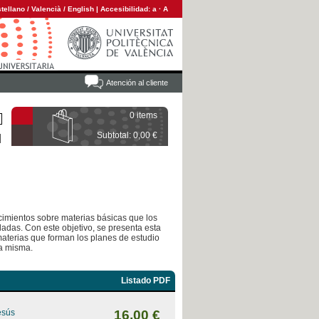
tellano
/
Valencià
/
English
|
Accesibilidad:
a
·
A
Atención al cliente
0 items
Subtotal: 0,00 €
ocimientos sobre materias básicas que los
adas. Con este objetivo, se presenta esta
 materias que forman los planes de estudio
la misma.
Listado PDF
esús
16,00 €