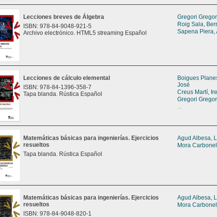
Lecciones breves de Álgebra
Gregori Gregori
Roig Sala, Ber
ISBN: 978-84-9048-921-5
Sapena Piera,
Archivo electrónico. HTML5 streaming Español
Lecciones de cálculo elemental
Boigues Planes
José
ISBN: 978-84-1396-358-7
Creus Martí, Ir
Tapa blanda. Rústica Español
Gregori Gregori
...
Matemáticas básicas para ingenierías. Ejercicios
Agud Albesa, L
resueltos
Mora Carbonell
Tapa blanda. Rústica Español
Matemáticas básicas para ingenierías. Ejercicios
Agud Albesa, L
resueltos
Mora Carbonell
ISBN: 978-84-9048-820-1