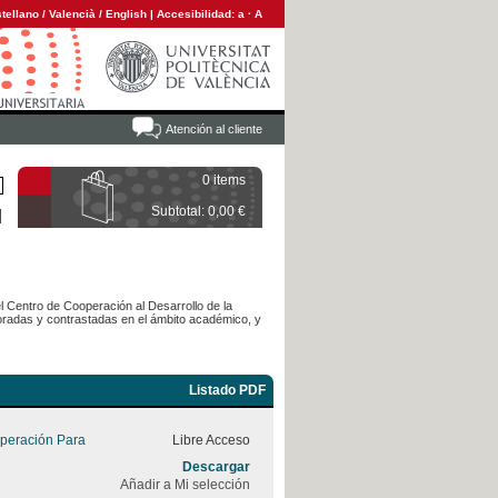
tellano
/
Valencià
/
English
|
Accesibilidad:
a
·
A
Atención al cliente
0 items
Subtotal: 0,00 €
l Centro de Cooperación al Desarrollo de la
laboradas y contrastadas en el ámbito académico, y
Listado PDF
peración Para
Libre Acceso
Descargar
Añadir a Mi selección