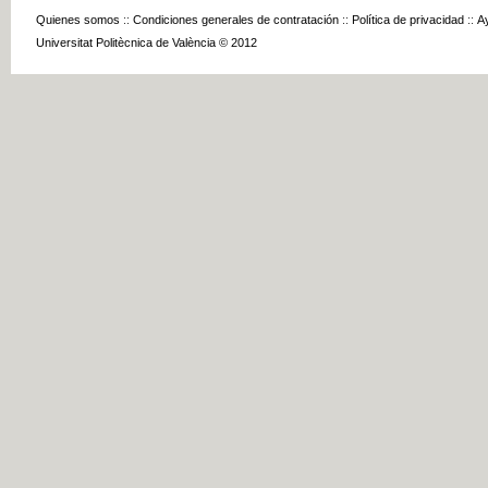
Quienes somos
::
Condiciones generales de contratación
::
Política de privacidad
::
A
Universitat Politècnica de València © 2012