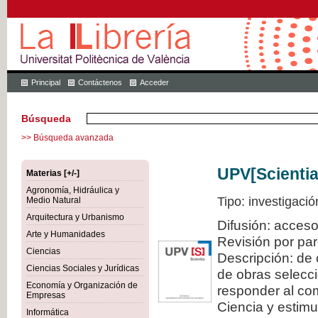
Principal
Contáctenos
Acceder
Búsqueda
>> Búsqueda avanzada
UPV[Scientia
Materias [+/-]
Agronomía, Hidráulica y
Tipo: investigació
Medio Natural
Arquitectura y Urbanismo
Difusión: acceso
Arte y Humanidades
Revisión por pa
Ciencias
Descripción: de 
Ciencias Sociales y Jurídicas
de obras selecci
Economía y Organización de
responder al com
Empresas
Ciencia y estimul
Informática