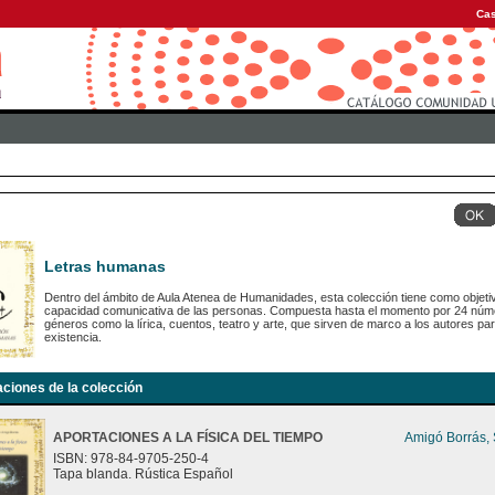
Cas
Letras humanas
Dentro del ámbito de Aula Atenea de Humanidades, esta colección tiene como objetiv
capacidad comunicativa de las personas. Compuesta hasta el momento por 24 número
géneros como la lírica, cuentos, teatro y arte, que sirven de marco a los autores para
existencia.
aciones de la colección
APORTACIONES A LA FÍSICA DEL TIEMPO
Amigó Borrás,
ISBN: 978-84-9705-250-4
Tapa blanda. Rústica Español