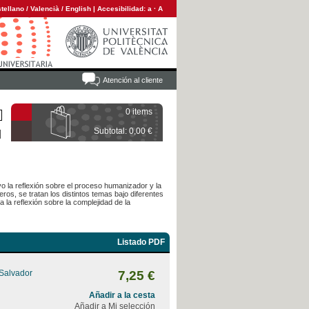
tellano
/
Valencià
/
English
|
Accesibilidad:
a
·
A
Atención al cliente
0 items
Subtotal: 0,00 €
o la reflexión sobre el proceso humanizador y la
s, se tratan los distintos temas bajo diferentes
 la reflexión sobre la complejidad de la
Listado PDF
 Salvador
7,25 €
Añadir a la cesta
Añadir a Mi selección