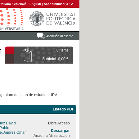
tellano
/
Valencià
/
English
|
Accesibilidad:
a
·
A
Atención al cliente
0 items
Subtotal: 0,00 €
ignatura del plan de estudios UPV
Listado PDF
uez David
Libre Acceso
 Pablo
Descargar
rre, Andrés Omar
Añadir a Mi selección