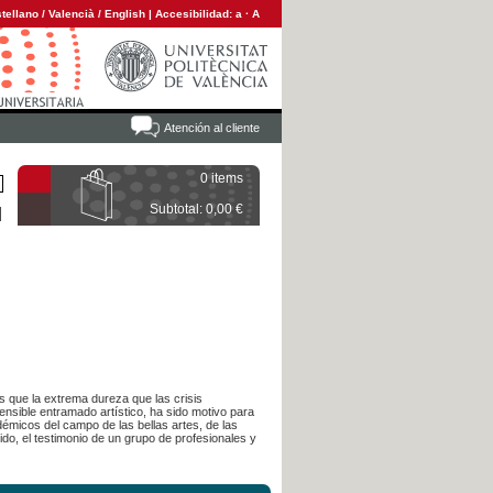
tellano
/
Valencià
/
English
|
Accesibilidad:
a
·
A
Atención al cliente
0 items
Subtotal: 0,00 €
s que la extrema dureza que las crisis
ensible entramado artístico, ha sido motivo para
démicos del campo de las bellas artes, de las
do, el testimonio de un grupo de profesionales y