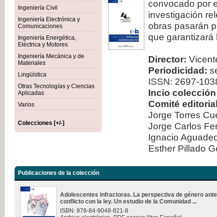
convocado por el
Ingeniería Civil
investigación re
Ingeniería Electrónica y
obras pasarán po
Comunicaciones
que garantizará 
Ingeniería Energética,
Eléctrica y Motores
Ingeniería Mecánica y de
Director:
Vicente
Materiales
Periodicidad:
se
Lingüística
ISSN: 2697-103
Otras Tecnologías y Ciencias
Incio colección
Aplicadas
Comité editorial
Varios
Jorge Torres Cu
Colecciones [+/-]
Jorge Carlos Fe
Ignacio Aguad
Esther Pillado 
Publicaciones de la colección
Adolescentes infractoras. La perspectiva de género ante
conflicto con la ley. Un estudio de la Comunidad ...
ISBN: 978-84-9048-821-8