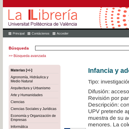
Principal
Contáctenos
Acceder
Búsqueda
>> Búsqueda avanzada
Infancia y a
Materias [+/-]
Agronomía, Hidráulica y
Tipo: investigació
Medio Natural
Arquitectura y Urbanismo
Difusión: acceso
Arte y Humanidades
Revisión por pa
Ciencias
Descripción: con
Ciencias Sociales y Jurídicas
UPV pretende ap
Economía y Organización de
muestra de su ac
Empresas
menores. La col
Informática