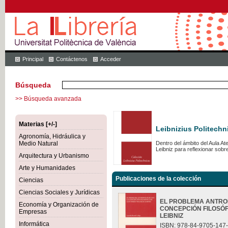
Principal
Contáctenos
Acceder
Búsqueda
>> Búsqueda avanzada
Materias [+/-]
Leibnizius Politechn
Agronomía, Hidráulica y
Medio Natural
Dentro del ámbito del Aula A
Leibniz para reflexionar sob
Arquitectura y Urbanismo
Arte y Humanidades
Publicaciones de la colección
Ciencias
Ciencias Sociales y Jurídicas
EL PROBLEMA ANTRO
Economía y Organización de
CONCEPCIÓN FILOSÓF
Empresas
LEIBNIZ
Informática
ISBN: 978-84-9705-147