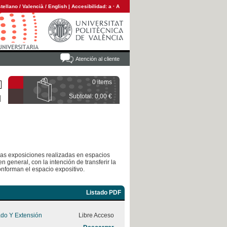
tellano
/
Valencià
/
English
|
Accesibilidad:
a
·
A
Atención al cliente
0 items
Subtotal: 0,00 €
 las exposiciones realizadas en espacios
n general, con la intención de transferir la
onforman el espacio expositivo.
Listado PDF
ado Y Extensión
Libre Acceso