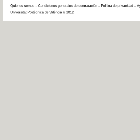
Quienes somos
::
Condiciones generales de contratación
::
Política de privacidad
::
A
Universitat Politècnica de València © 2012