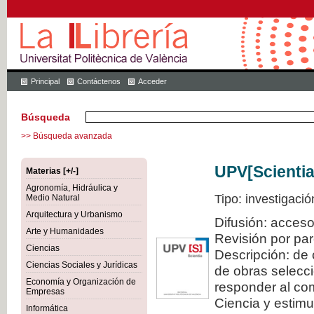
Principal
Contáctenos
Acceder
Búsqueda
>> Búsqueda avanzada
UPV[Scientia
Materias [+/-]
Agronomía, Hidráulica y
Tipo: investigació
Medio Natural
Arquitectura y Urbanismo
Difusión: acceso
Arte y Humanidades
Revisión por pa
Ciencias
Descripción: de 
Ciencias Sociales y Jurídicas
de obras selecci
Economía y Organización de
responder al com
Empresas
Ciencia y estimul
Informática