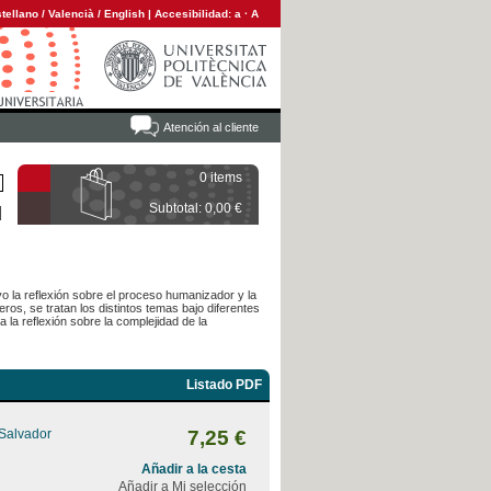
tellano
/
Valencià
/
English
|
Accesibilidad:
a
·
A
Atención al cliente
0 items
Subtotal: 0,00 €
o la reflexión sobre el proceso humanizador y la
s, se tratan los distintos temas bajo diferentes
 la reflexión sobre la complejidad de la
Listado PDF
 Salvador
7,25 €
Añadir a la cesta
Añadir a Mi selección