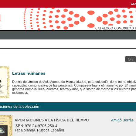
Cas
Letras humanas
Dentro del ámbito de Aula Atenea de Humanidades, esta colección tiene como objetiv
capacidad comunicativa de las personas. Compuesta hasta el momento por 24 número
géneros como la lírica, cuentos, teatro y arte, que sirven de marco a los autores para
existencia.
aciones de la colección
APORTACIONES A LA FÍSICA DEL TIEMPO
Amigó Borrás,
ISBN: 978-84-9705-250-4
Tapa blanda. Rústica Español