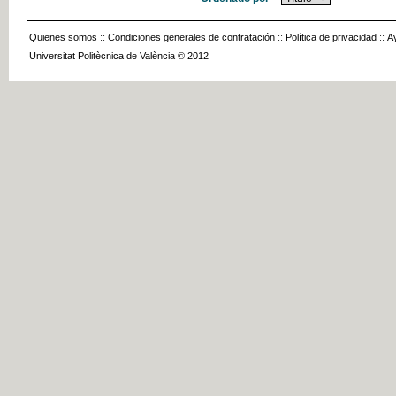
Quienes somos
::
Condiciones generales de contratación
::
Política de privacidad
::
A
Universitat Politècnica de València © 2012