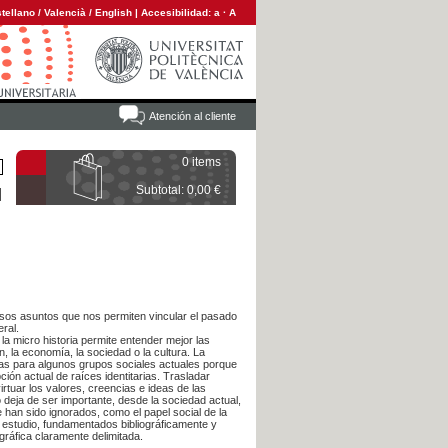
tellano
/
Valencià
/
English
|
Accesibilidad:
a
·
A
Atención al cliente
0 items
Subtotal: 0,00 €
osos asuntos que nos permiten vincular el pasado
eral.
 la micro historia permite entender mejor las
, la economía, la sociedad o la cultura. La
das para algunos grupos sociales actuales porque
ción actual de raíces identitarias. Trasladar
rtuar los valores, creencias e ideas de las
 deja de ser importante, desde la sociedad actual,
an sido ignorados, como el papel social de la
e estudio, fundamentados bibliográficamente y
ráfica claramente delimitada.