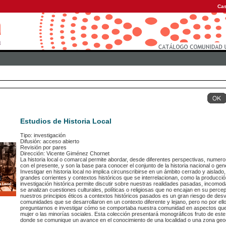
Cas
Estudios de Historia Local
Tipo: investigación
Difusión: acceso abierto
Revisión por pares
Dirección: Vicente Giménez Chornet
La historia local o comarcal permite abordar, desde diferentes perspectivas, numer
con el presente, y son la base para conocer el conjunto de la historia nacional o gen
Investigar en historia local no implica circunscribirse en un ámbito cerrado y aislado,
grandes corrientes y contextos históricos que se interrelacionan, como la producción
investigación histórica permite discutir sobre nuestras realidades pasadas, incomo
se analizan cuestiones culturales, políticas o religiosas que no encajan en su percep
nuestros principios éticos a contextos históricos pasados es un gran riesgo de desvi
comunidades que se desarrollaron en un contexto diferente y lejano, pero no por ello
preguntarnos e investigar cómo se comportaba nuestra comunidad en aspectos que h
mujer o las minorías sociales. Esta colección presentará monográficos fruto de est
donde se comunique un avance en el conocimiento de una localidad o una zona geog