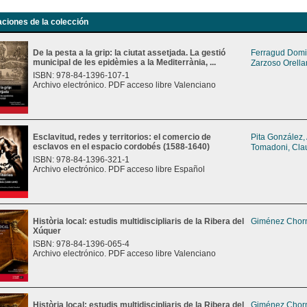
aciones de la colección
De la pesta a la grip: la ciutat assetjada. La gestió
Ferragud Domi
municipal de les epidèmies a la Mediterrània, ...
Zarzoso Orella
ISBN: 978-84-1396-107-1
Archivo electrónico. PDF acceso libre Valenciano
Esclavitud, redes y territorios: el comercio de
Pita González,
esclavos en el espacio cordobés (1588-1640)
Tomadoni, Cla
ISBN: 978-84-1396-321-1
Archivo electrónico. PDF acceso libre Español
Història local: estudis multidiscipliaris de la Ribera del
Giménez Chorn
Xúquer
ISBN: 978-84-1396-065-4
Archivo electrónico. PDF acceso libre Valenciano
Història local: estudis multidiscipliaris de la Ribera del
Giménez Chorn