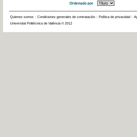
Ordenado por
Quienes somos
::
Condiciones generales de contratación
::
Política de privacidad
::
A
Universitat Politècnica de València © 2012