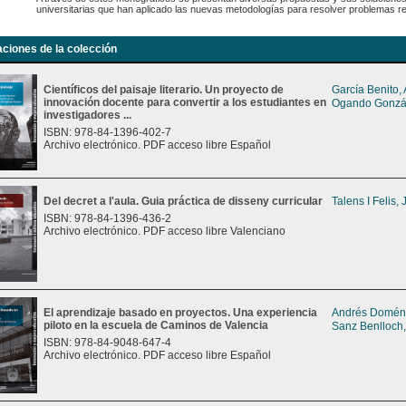
universitarias que han aplicado las nuevas metodologías para resolver problemas r
aciones de la colección
Científicos del paisaje literario. Un proyecto de
García Benito,
innovación docente para convertir a los estudiantes en
Ogando Gonzál
investigadores ...
ISBN: 978-84-1396-402-7
Archivo electrónico. PDF acceso libre Español
Del decret a l'aula. Guia práctica de disseny curricular
Talens I Felis,
ISBN: 978-84-1396-436-2
Archivo electrónico. PDF acceso libre Valenciano
El aprendizaje basado en proyectos. Una experiencia
Andrés Doméne
piloto en la escuela de Caminos de Valencia
Sanz Benlloch,
ISBN: 978-84-9048-647-4
Archivo electrónico. PDF acceso libre Español