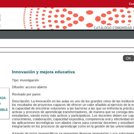
Cas
Innovación y mejora educativa
Tipo: investigación
Difusión: acceso abierto
Revisado por pares
Descripción: La innovación en las aulas es uno de los grandes retos de las instituc
los resultados de proyectos capaces de ofrecer un valor añadido al ejercicio de la 
la capacidad de encontrar soluciones a las barreras a las que se enfrenta la prácti
activas y procesos de aprendizaje transformadores, de manera que se consiga desar
estudiantes, siendo estos más activos y participativos. Los docentes deben ser cap
conocimiento, colaboración, capacidad expositiva, competencia oral y efectividad en
las aplicaciones tecnológicas son aliados claros para conectar docentes y estudia
integral tanto en los procesos de aprendizaje como en la gestión de las universidade
A través de estos monográficos se presentan diversas propuestas y sus solucione