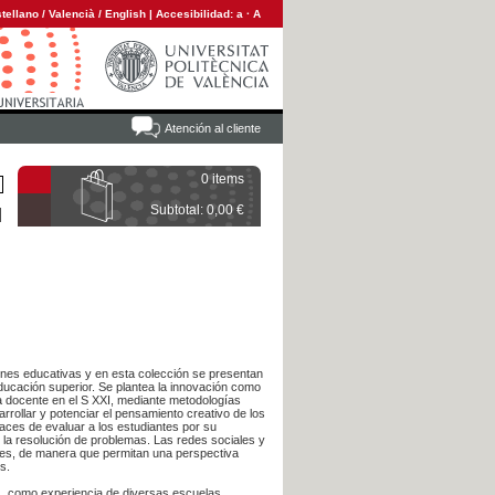
tellano
/
Valencià
/
English
|
Accesibilidad:
a
·
A
Atención al cliente
0 items
Subtotal: 0,00 €
iones educativas y en esta colección se presentan
educación superior. Se plantea la innovación como
ca docente en el S XXI, mediante metodologías
rollar y potenciar el pensamiento creativo de los
aces de evaluar a los estudiantes por su
 la resolución de problemas. Las redes sociales y
ntes, de manera que permitan una perspectiva
s.
s, como experiencia de diversas escuelas