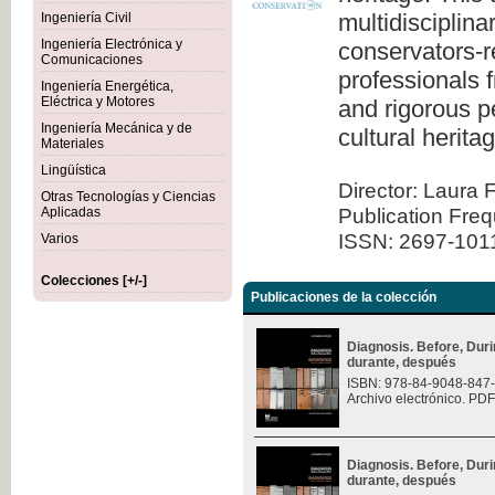
multidisciplina
Ingeniería Civil
Ingeniería Electrónica y
conservators-re
Comunicaciones
professionals 
Ingeniería Energética,
Eléctrica y Motores
and rigorous pe
Ingeniería Mecánica y de
cultural herita
Materiales
Lingüística
Director: Laura 
Otras Tecnologías y Ciencias
Publication Fre
Aplicadas
ISSN: 2697-101
Varios
Colecciones [+/-]
Publicaciones de la colección
Diagnosis. Before, Durin
durante, después
ISBN: 978-84-9048-847
Archivo electrónico. PDF
Diagnosis. Before, Durin
durante, después