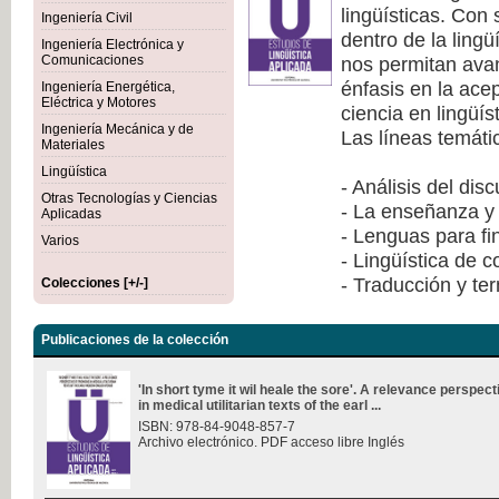
lingüísticas. Con
Ingeniería Civil
dentro de la lingü
Ingeniería Electrónica y
nos permitan avan
Comunicaciones
énfasis en la ace
Ingeniería Energética,
Eléctrica y Motores
ciencia en lingüís
Ingeniería Mecánica y de
Las líneas temáti
Materiales
Lingüística
- Análisis del dis
Otras Tecnologías y Ciencias
- La enseñanza y 
Aplicadas
- Lenguas para fi
Varios
- Lingüística de 
- Traducción y te
Colecciones [+/-]
Publicaciones de la colección
'In short tyme it wil heale the sore'. A relevance perspec
in medical utilitarian texts of the earl ...
ISBN: 978-84-9048-857-7
Archivo electrónico. PDF acceso libre Inglés