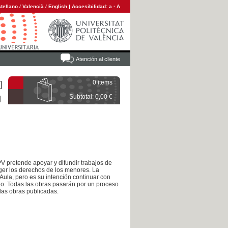
tellano
/
Valencià
/
English
|
Accesibilidad:
a
·
A
Atención al cliente
0 items
Subtotal: 0,00 €
PV pretende apoyar y difundir trabajos de
ger los derechos de los menores. La
Aula, pero es su intención continuar con
mio. Todas las obras pasarán por un proceso
 las obras publicadas.