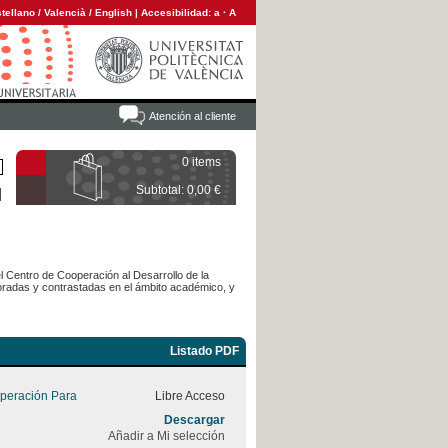
tellano
/
Valencià
/
English
|
Accesibilidad:
a
·
A
Atención al cliente
0 items
Subtotal: 0,00 €
l Centro de Cooperación al Desarrollo de la
laboradas y contrastadas en el ámbito académico, y
Listado PDF
peración Para
Libre Acceso
Descargar
Añadir a Mi selección