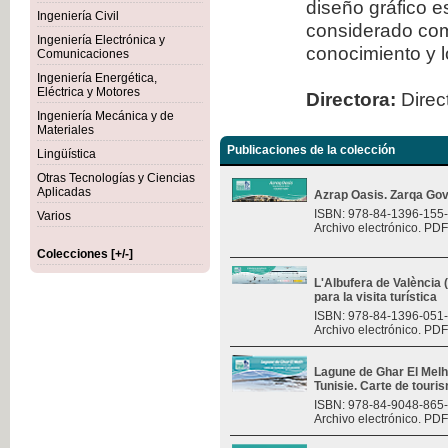
diseño gráfico 
Ingeniería Civil
considerado com
Ingeniería Electrónica y
conocimiento y l
Comunicaciones
Ingeniería Energética,
Eléctrica y Motores
Directora:
Direct
Ingeniería Mecánica y de
Materiales
Publicaciones de la colección
Lingüística
Otras Tecnologías y Ciencias
Aplicadas
Azrap Oasis. Zarqa Gov
ISBN: 978-84-1396-155
Varios
Archivo electrónico. PDF
Colecciones [+/-]
L'Albufera de València
para la visita turística
ISBN: 978-84-1396-051
Archivo electrónico. PDF
Lagune de Ghar El Melh 
Tunisie. Carte de touri
ISBN: 978-84-9048-865
Archivo electrónico. PDF