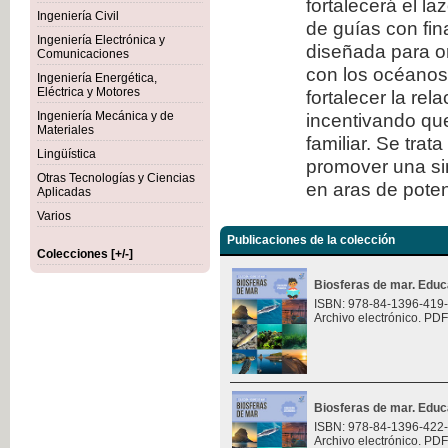
fortalecerá el l
Ingeniería Civil
de guías con fi
Ingeniería Electrónica y
diseñada para or
Comunicaciones
con los océanos.
Ingeniería Energética,
Eléctrica y Motores
fortalecer la rel
Ingeniería Mecánica y de
incentivando que
Materiales
familiar. Se trat
Lingüística
promover una sin
Otras Tecnologías y Ciencias
en aras de potenc
Aplicadas
Varios
Publicaciones de la colección
Colecciones [+/-]
Biosferas de mar. Educ
ISBN: 978-84-1396-419
Archivo electrónico. PDF
Biosferas de mar. Educ
ISBN: 978-84-1396-422
Archivo electrónico. PDF