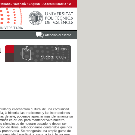
tellano
/
Valencià
/
English
|
Accesibilidad:
a
·
A
Atención al cliente
0 items
Subtotal: 0,00 €
ntidad y el desarrollo cultural de una comunidad.
a, la historia, las tradiciones y las interacciones
 obras de arte, podemos apreciar más plenamente su
también es crucial para mantener viva nuestra
igos silenciosos de nuestro pasado, y deben ser
cción de libros, seleccionamos contenidos que nos
 y preservarla. Se recogerán una amplia gama de
 la comunidad académica, como a todo lector que