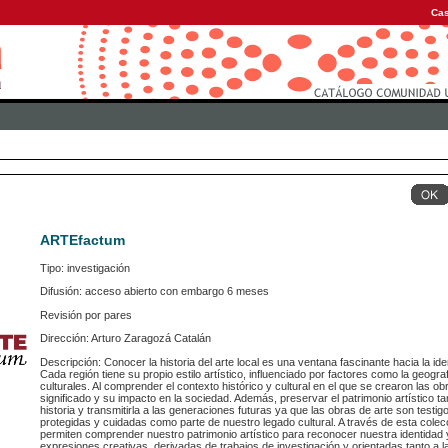
Cas
ARTEfactum
Tipo: investigación
Difusión: acceso abierto con embargo 6 meses
Revisión por pares
Dirección: Arturo Zaragozá Catalán
Descripción: Conocer la historia del arte local es una ventana fascinante hacia la ide
Cada región tiene su propio estilo artístico, influenciado por factores como la geografí
culturales. Al comprender el contexto histórico y cultural en el que se crearon las
significado y su impacto en la sociedad. Además, preservar el patrimonio artístico 
historia y transmitirla a las generaciones futuras ya que las obras de arte son test
protegidas y cuidadas como parte de nuestro legado cultural. A través de esta cole
permiten comprender nuestro patrimonio artístico para reconocer nuestra identidad
expresiones creativas, derivadas de trabajos de investigación y orientadas tanto a