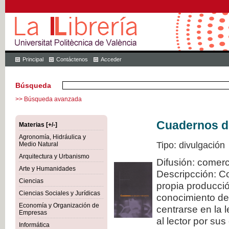
Principal
Contáctenos
Acceder
Búsqueda
>> Búsqueda avanzada
Cuadernos de
Materias [+/-]
Agronomía, Hidráulica y
Tipo: divulgación
Medio Natural
Arquitectura y Urbanismo
Difusión: comerc
Arte y Humanidades
Descripcción: C
Ciencias
propia producció
Ciencias Sociales y Jurídicas
conocimiento de
Economía y Organización de
centrarse en la 
Empresas
al lector por sus
Informática