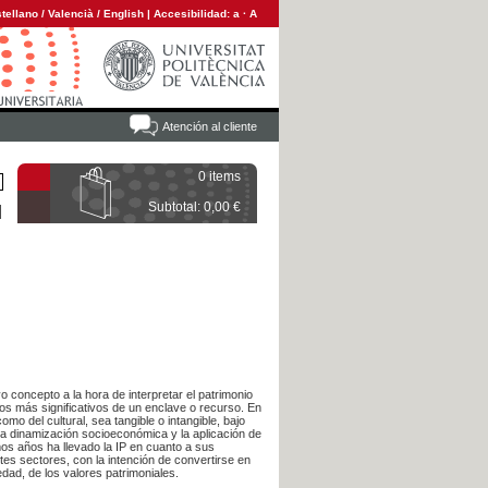
tellano
/
Valencià
/
English
|
Accesibilidad:
a
·
A
Atención al cliente
0 items
Subtotal: 0,00 €
 concepto a la hora de interpretar el patrimonio
tos más significativos de un enclave o recurso. En
mo del cultural, sea tangible o intangible, bajo
 la dinamización socioeconómica y la aplicación de
mos años ha llevado la IP en cuanto a sus
ntes sectores, con la intención de convertirse en
edad, de los valores patrimoniales.