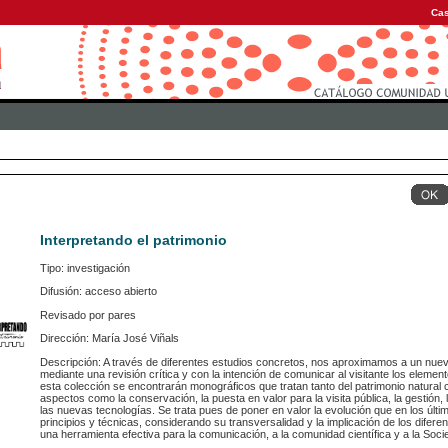
Cas
Interpretando el patrimonio
Tipo: investigación
Difusión: acceso abierto
Revisado por pares
Dirección: María José Viñals
Descripción: A través de diferentes estudios concretos, nos aproximamos a un nuevo
mediante una revisión crítica y con la intención de comunicar al visitante los elemen
esta colección se encontrarán monográficos que tratan tanto del patrimonio natural co
aspectos como la conservación, la puesta en valor para la visita pública, la gestión,
las nuevas tecnologías. Se trata pues de poner en valor la evolución que en los últi
principios y técnicas, considerando su transversalidad y la implicación de los difere
una herramienta efectiva para la comunicación, a la comunidad científica y a la Soci