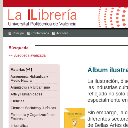
Principal
Contáctenos
Acceder
Búsqueda
>> Búsqueda avanzada
Álbum ilustr
Materias [+/-]
Agronomía, Hidráulica y
La ilustración, di
Medio Natural
las industrias cu
Arquitectura y Urbanismo
reflejado no solo
Arte y Humanidades
especialmente en 
Ciencias
Ciencias Sociales y Jurídicas
Sin embargo, la c
Economía y Organización de
diferentes sectore
Empresas
de Bellas Artes de
Informática