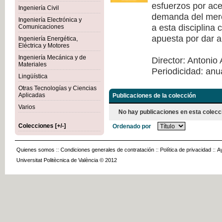
esfuerzos por acer
Ingeniería Civil
demanda del merca
Ingeniería Electrónica y
a esta disciplina
Comunicaciones
apuesta por dar a
Ingeniería Energética,
Eléctrica y Motores
Ingeniería Mecánica y de
Director: Antonio 
Materiales
Periodicidad: anu
Lingüística
Otras Tecnologías y Ciencias
Aplicadas
Publicaciones de la colección
Varios
No hay publicaciones en esta colecc
Colecciones [+/-]
Ordenado por
Quienes somos
::
Condiciones generales de contratación
::
Política de privacidad
::
A
Universitat Politècnica de València © 2012