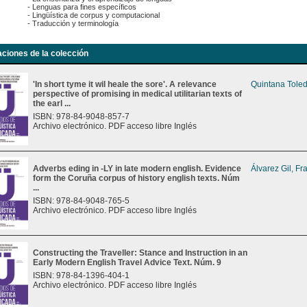
- Lenguas para fines específicos
- Lingüística de corpus y computacional
- Traducción y terminología
aciones de la colección
'In short tyme it wil heale the sore'. A relevance
Quintana Toled
perspective of promising in medical utilitarian texts of
the earl ...
ISBN: 978-84-9048-857-7
Archivo electrónico. PDF acceso libre Inglés
Adverbs eding in -LY in late modern english. Evidence
Álvarez Gil, Fr
form the Coruña corpus of history english texts. Núm
...
ISBN: 978-84-9048-765-5
Archivo electrónico. PDF acceso libre Inglés
Constructing the Traveller: Stance and Instruction in an
Early Modern English Travel Advice Text. Núm. 9
ISBN: 978-84-1396-404-1
Archivo electrónico. PDF acceso libre Inglés