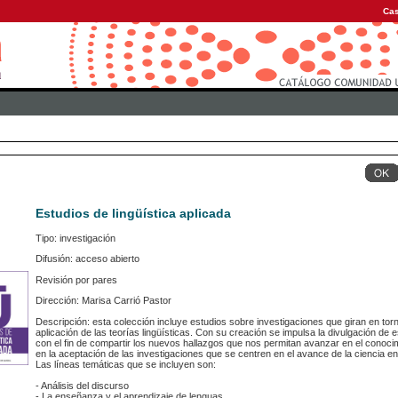
Cas
Estudios de lingüística aplicada
Tipo: investigación
Difusión: acceso abierto
Revisión por pares
Dirección: Marisa Carrió Pastor
Descripción: esta colección incluye estudios sobre investigaciones que giran en torno
aplicación de las teorías lingüísticas. Con su creación se impulsa la divulgación de e
con el fin de compartir los nuevos hallazgos que nos permitan avanzar en el conoci
en la aceptación de las investigaciones que se centren en el avance de la ciencia en 
Las líneas temáticas que se incluyen son:
- Análisis del discurso
- La enseñanza y el aprendizaje de lenguas