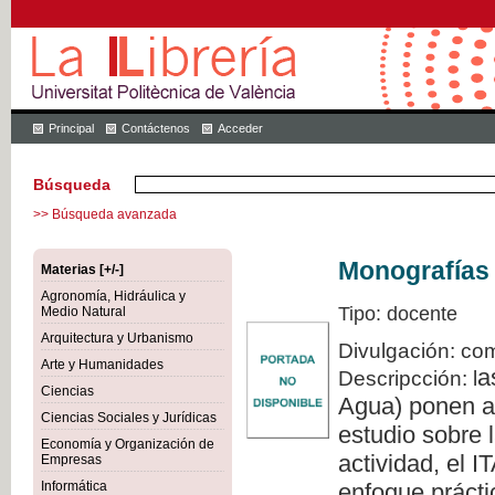
Principal
Contáctenos
Acceder
Búsqueda
>> Búsqueda avanzada
Monografías 
Materias [+/-]
Agronomía, Hidráulica y
Tipo: docente
Medio Natural
Arquitectura y Urbanismo
Divulgación: com
Arte y Humanidades
a
Descripcción: l
Ciencias
Agua) ponen a 
Ciencias Sociales y Jurídicas
estudio sobre l
Economía y Organización de
actividad, el 
Empresas
Informática
enfoque prácti