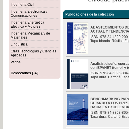
Ingeniería Civil
Ingeniería Electrónica y
Publicaciones de la colección
Comunicaciones
Ingeniería Energética,
Eléctrica y Motores
ABASTECIMIENTOS D
ACTUAL Y TENDENCI
Ingeniería Mecánica y de
ISBN: 978-84-4820-200
Materiales
Tapa blanda. Rústica Es
Lingüística
Otras Tecnologías y Ciencias
Aplicadas
Varios
Análisis, diseño, opera
con EPANET (tomo I y t
Colecciones [+/-]
ISBN: 978-84-6096-384
Tapa dura. Cartoné Esp
BENCHMARKING PARA
GUIANDO A LOS PRES
HACIA LA EXCELENCI
ISBN: 978-84-8363-865
Tapa dura. Cartoné Esp