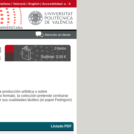
tellano
/
Valencià
/
English
|
Accesibilidad:
a
·
A
Atención al cliente
0 items
Subtotal: 0,00 €
 producción artística o sobre
 formato, la colección pretende centrarse
r sus cualidades táctiles (el papel Fedrigoni)
Listado PDF