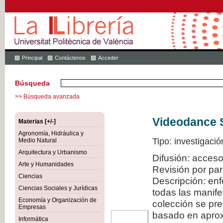
Principal
Contáctenos
Acceder
Búsqueda
>> Búsqueda avanzada
Videodance 
Materias [+/-]
Agronomía, Hidráulica y
Tipo: investigació
Medio Natural
Arquitectura y Urbanismo
Difusión: acceso
Arte y Humanidades
Revisión por pa
Ciencias
Descripción: en
Ciencias Sociales y Jurídicas
todas las manif
Economía y Organización de
colección se pr
Empresas
basado en aproxi
Informática