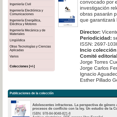
convocado por el
Ingeniería Civil
investigación re
Ingeniería Electrónica y
obras pasarán po
Comunicaciones
que garantizará 
Ingeniería Energética,
Eléctrica y Motores
Ingeniería Mecánica y de
Director:
Vicente
Materiales
Periodicidad:
se
Lingüística
ISSN: 2697-103
Otras Tecnologías y Ciencias
Incio colección
Aplicadas
Comité editorial
Varios
Jorge Torres Cu
Colecciones [+/-]
Jorge Carlos Fe
Ignacio Aguad
Esther Pillado 
Publicaciones de la colección
Adolescentes infractoras. La perspectiva de género 
procesos de conflicto con la ley. Un estudio de la C
ISBN: 978-84-9048-821-8