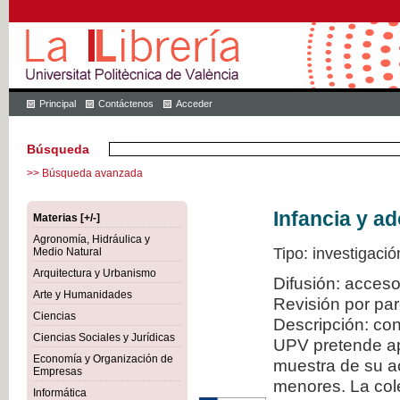
Principal
Contáctenos
Acceder
Búsqueda
>> Búsqueda avanzada
Infancia y a
Materias [+/-]
Agronomía, Hidráulica y
Tipo: investigació
Medio Natural
Arquitectura y Urbanismo
Difusión: acceso
Arte y Humanidades
Revisión por pa
Ciencias
Descripción: con
Ciencias Sociales y Jurídicas
UPV pretende ap
Economía y Organización de
muestra de su ac
Empresas
menores. La col
Informática