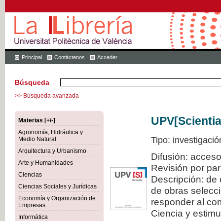
Principal
Contáctenos
Acceder
Búsqueda
>> Búsqueda avanzada
UPV[Scientia
Materias [+/-]
Agronomía, Hidráulica y
Tipo: investigació
Medio Natural
Arquitectura y Urbanismo
Difusión: acceso
Arte y Humanidades
Revisión por pa
Ciencias
Descripción: de 
Ciencias Sociales y Jurídicas
de obras selecci
Economía y Organización de
responder al com
Empresas
Ciencia y estimul
Informática