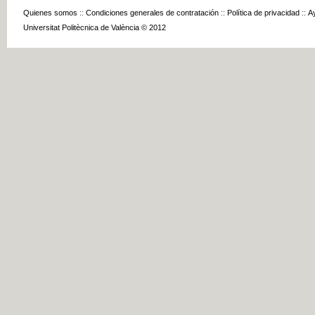
Quienes somos
::
Condiciones generales de contratación
::
Política de privacidad
::
A
Universitat Politècnica de València © 2012