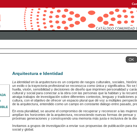
Cas
Arquitectura e Identidad
La identidad en la arquitectura
es un conjunto de rasgos culturales, sociales, histór
un estilo o la trayectoria profesional se reconozca como única y significativa. No se li
huella, visión, sensibilidad y decisiones de diseño que imprimen personalidad y car
cultural y social para conectar a la obra con las personas que la habitan y la recue
atraiga trabajos de investigación sobre diferentes contextos, lenguas y tradiciones p
cultura, con el objetivo de ofrecer un espacio plural que dé voz a múltiples perspe
de la arquitectura, entendido como un campo en constante diálogo entre pasado, pre
En esta pluralidad, se asume el compromiso de recuperar y reconocer a las mujere
amplían los horizontes de la arquitectura, reconociendo nuevas formas de pensar y h
próximas generaciones y construyendo una memoria más justa e inclusiva de la disc
Invitamos a grupos de investigación a enviar sus propuestas de publicación para tr
social y global.