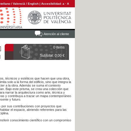
tellano
/
Valencià
/
English
|
Accesibilidad:
a
·
A
Atención al cliente
0 items
Subtotal: 0,00 €
icos, técnicos y estéticos que hacen que una obra,
mita solo a la forma del edificio, sino que integra la
ácter a la obra. Además se suma el contexto
rdan. Bajo este prisma, se crea una colección que
ara narrar la arquitectura como arte, técnica y
ctivas y contribuya a trazar un mapa contemporáneo
sente y futuro.
s por sus contribuciones con proyectos que
abitar el espacio, abriendo referentes para las
iplina.
ansferir conocimiento científico con un compromiso