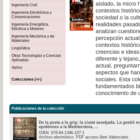
aislado, la micro 
Ingeniería Civil
contextos históri
Ingeniería Electrónica y
sociedad o la cult
Comunicaciones
realidades pasad
Ingeniería Energética,
Eléctrica y Motores
analizan cuestione
Ingeniería Mecánica y de
percepción actual 
Materiales
contextos históri
Lingüística
creencias e ideas
Otras Tecnologías y Ciencias
diferente y lejano
Aplicadas
actual, pregunta
Varios
aspectos que han 
sociales. Esta co
Colecciones [+/-]
fundamentados bi
conocimiento de u
Publicaciones de la colección
De la pesta a la grip: la ciutat assetjada. La gestió 
epidèmies a la Mediterrània, ...
ISBN: 978-84-1396-107-1
Archivo electrónico. PDF acceso libre Valenciano