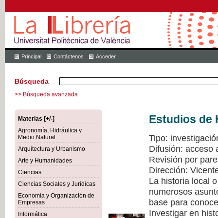
Principal
Contáctenos
Acceder
Búsqueda
>> Búsqueda avanzada
Estudios de 
Materias [+/-]
Agronomía, Hidráulica y
Tipo: investigació
Medio Natural
Difusión: acceso 
Arquitectura y Urbanismo
Revisión por pare
Arte y Humanidades
Dirección: Vicen
Ciencias
La historia local
Ciencias Sociales y Jurídicas
numerosos asuntos
Economía y Organización de
base para conocer
Empresas
Investigar en hist
Informática