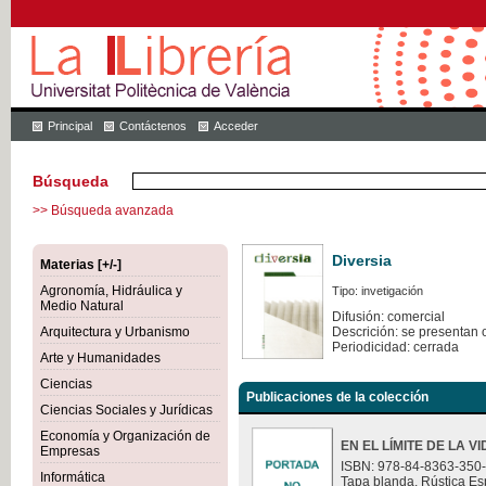
Principal
Contáctenos
Acceder
Búsqueda
>> Búsqueda avanzada
Diversia
Materias [+/-]
Agronomía, Hidráulica y
Tipo: invetigación
Medio Natural
Difusión: comercial
Arquitectura y Urbanismo
Descrición: se presentan 
Periodicidad: cerrada
Arte y Humanidades
Ciencias
Publicaciones de la colección
Ciencias Sociales y Jurídicas
Economía y Organización de
EN EL LÍMITE DE LA V
Empresas
ISBN: 978-84-8363-350
Informática
Tapa blanda. Rústica Es