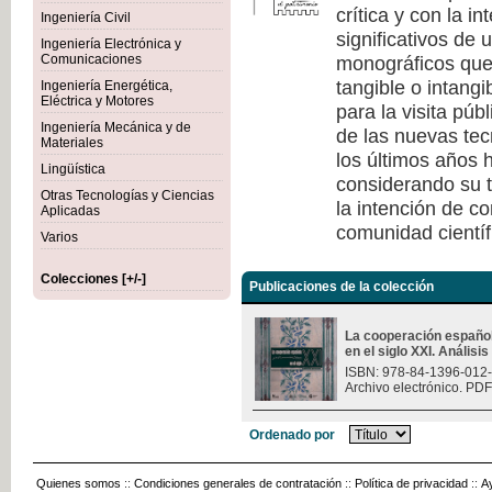
crítica y con la i
Ingeniería Civil
significativos de
Ingeniería Electrónica y
monográficos que 
Comunicaciones
tangible o intang
Ingeniería Energética,
Eléctrica y Motores
para la visita púb
Ingeniería Mecánica y de
de las nuevas tec
Materiales
los últimos años h
Lingüística
considerando su t
Otras Tecnologías y Ciencias
la intención de c
Aplicadas
comunidad científ
Varios
Colecciones [+/-]
Publicaciones de la colección
La cooperación españo
en el siglo XXI. Análisi
ISBN: 978-84-1396-012
Archivo electrónico. PDF
Ordenado por
Quienes somos
::
Condiciones generales de contratación
::
Política de privacidad
::
A