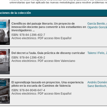
universitarias que han aplicado las nuevas metodologías para resolver problemas r
aciones de la colección
Científicos del paisaje literario. Un proyecto de
García Benito,
innovación docente para convertir a los estudiantes en
Ogando Gonzál
investigadores ...
ISBN: 978-84-1396-402-7
Archivo electrónico. PDF acceso libre Español
Del decret a l'aula. Guia práctica de disseny curricular
Talens I Felis,
ISBN: 978-84-1396-436-2
Archivo electrónico. PDF acceso libre Valenciano
El aprendizaje basado en proyectos. Una experiencia
Andrés Doméne
piloto en la escuela de Caminos de Valencia
Sanz Benlloch,
ISBN: 978-84-9048-647-4
Archivo electrónico. PDF acceso libre Español