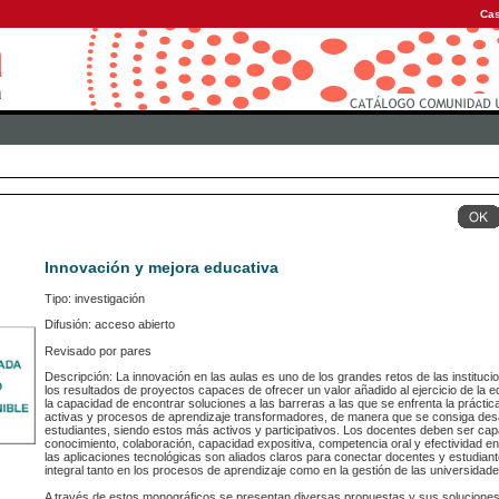
Cas
Innovación y mejora educativa
Tipo: investigación
Difusión: acceso abierto
Revisado por pares
Descripción: La innovación en las aulas es uno de los grandes retos de las instituc
los resultados de proyectos capaces de ofrecer un valor añadido al ejercicio de la 
la capacidad de encontrar soluciones a las barreras a las que se enfrenta la prácti
activas y procesos de aprendizaje transformadores, de manera que se consiga desar
estudiantes, siendo estos más activos y participativos. Los docentes deben ser cap
conocimiento, colaboración, capacidad expositiva, competencia oral y efectividad en
las aplicaciones tecnológicas son aliados claros para conectar docentes y estudia
integral tanto en los procesos de aprendizaje como en la gestión de las universidade
A través de estos monográficos se presentan diversas propuestas y sus solucione