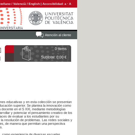
tellano
/
Valencià
/
English
|
Accesibilidad:
a
·
A
Atención al cliente
0 items
Subtotal: 0,00 €
iones educativas y en esta colección se presentan
educación superior. Se plantea la innovación como
ca docente en el S XXI, mediante metodologías
rollar y potenciar el pensamiento creativo de los
aces de evaluar a los estudiantes por su
 la resolución de problemas. Las redes sociales y
ntes, de manera que permitan una perspectiva
s.
s, como experiencia de diversas escuelas